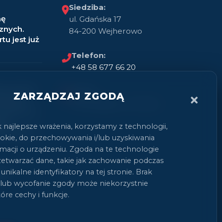
Siedziba:
mę
ul. Gdańska 17
znych.
84-200 Wejherowo
tu jest już
Telefon:
+48 58 677 66 20
a wersję
Email:
ZARZĄDZAJ ZGODĄ
erując
kontakt@auto-mobil.pl
 komfortu
ych
 najlepsze wrażenia, korzystamy z technologii,
rycznych.
cookie, do przechowywania i/lub uzyskiwania
macji o urządzeniu. Zgoda na te technologie
etwarzać dane, takie jak zachowanie podczas
jem
unikalne identyfikatory na tej stronie. Brak
 lub wycofanie zgody może niekorzystnie
óre cechy i funkcje.