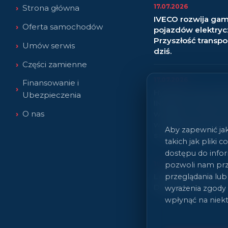
17.07.2026
Strona główna
IVECO rozwija ga
Oferta samochodów
pojazdów elektryc
Przyszłość transpor
Umów serwis
dziś.
Części zamienne
17.07.2026
Finansowanie i
Hyundai wprowadz
Ubezpieczenia
INSTER Lounge, of
O nas
wyjątkowy poziom
w segmencie mał
Aby zapewnić jak
samochodów elekt
takich jak pliki 
dostępu do infor
19.01.2026
pozwoli nam prz
Leasing czy Wyna
przeglądania lub 
Długoterminowy?
wyrażenia zgody
wpłynąć na niekt