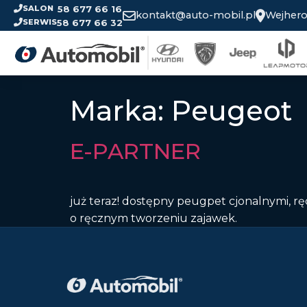
58 677 66 16
SALON
kontakt@auto-mobil.pl
Wejhero
58 677 66 32
SERWIS
AKTUALNOŚCI
Marka:
Peugeot
OFERTA
E-PARTNER
SKLEP
już teraz! dostępny peugpet cjonalnymi, 
o ręcznym tworzeniu zajawek.
SERWIS
O NAS